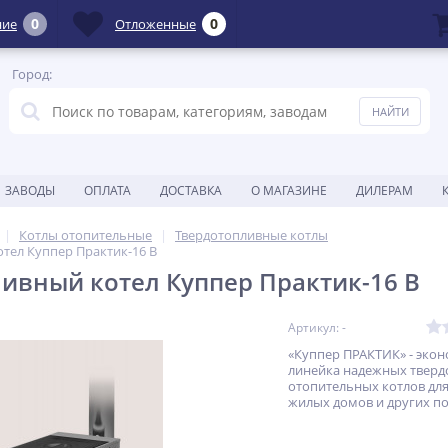
0
0
ние
Отложенные
Город:
ЗАВОДЫ
ОПЛАТА
ДОСТАВКА
О МАГАЗИНЕ
ДИЛЕРАМ
Котлы отопительные
Твердотопливные котлы
тел Куппер Практик-16 В
ивный котел Куппер Практик-16 В
Артикул: -
«Куппер ПРАКТИК» - эко
линейка надежных твер
отопительных котлов дл
жилых домов и других п