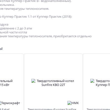
 котлах Куппер Практик В - водонаполненный).
зольника.
ля температуры теплоносителя.
Куппер Практик 1.1 от Куппер Практик (2018):
здуха
авление с 2 до 3 атм
ьной части котла
ания температуры теплоносителя, приобретается отдельно
ры
 Fakel
Твердотопливный котел Sunfire
Твердотопливн