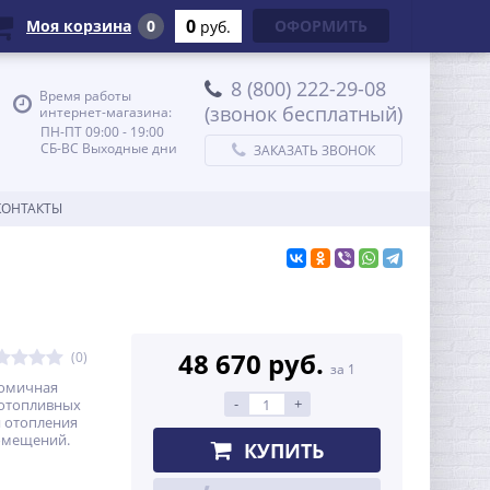
0
Моя корзина
0
ОФОРМИТЬ
руб.
8 (800) 222-29-08
Время работы
(звонок бесплатный)
интернет-магазина:
ПН-ПТ 09:00 - 19:00
СБ-ВС Выходные дни
ЗАКАЗАТЬ ЗВОНОК
КОНТАКТЫ
48 670 руб.
(0)
за 1
номичная
-
+
дотопливных
я отопления
омещений.
КУПИТЬ