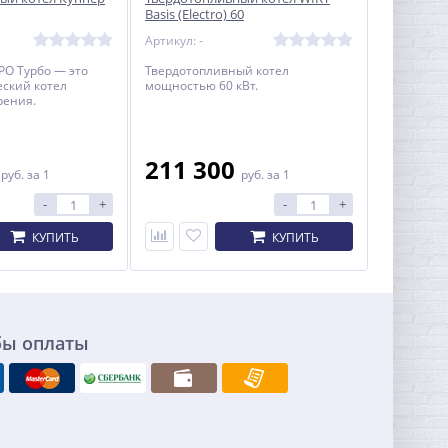
Basis (Electro) 60
Артикул: -
РО Турбо — это
Твердотопливный котел
ский котел
мощностью 60 кВт.
рения.
0
211 300
руб.
за 1
руб.
за 1
-
+
-
+
КУПИТЬ
КУПИТЬ
бы оплаты