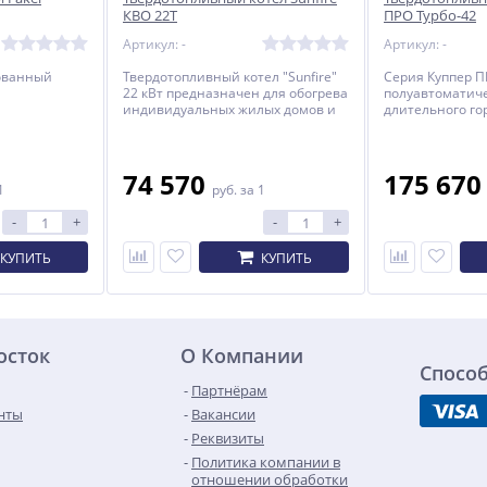
КВО 22Т
ПРО Турбо-42
Артикул: -
Артикул: -
ованный
Твердотопливный котел "Sunfire"
Серия Куппер П
22 кВт предназначен для обогрева
полуавтоматиче
индивидуальных жилых домов и
длительного го
зданий общей площадью до 200
м2, оборудованных системами
водяного отопления с
принудительной циркуляцией.
74 570
175 67
1
руб.
за 1
-
+
-
+
КУПИТЬ
КУПИТЬ
осток
О Компании
Спосо
Партнёрам
нты
Вакансии
Реквизиты
Политика компании в
отношении обработки