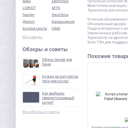
Ballu
Electrolux
Чугунный колосник (в
Вместительный ящик 
LORIOT
MTN
Термометр для контро
Navien
NeoClima
Отличия обновленного 
Делсот
Калашников
Обновленный дизайн
Котлов Центр
НМК
Подача вторичного во
Увеличенное рабочее д
Все заводы
Термометр на фронтал
Блок ТЭН для поддерж
Обзоры и советы
Похожие това
Обзор печей для
бани
Нужен ли регулятор
тяги для котла?
Как выбрать
твердотопливный
котел?
Все обзоры и советы
Котел отопительный