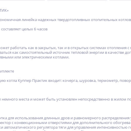
КТИК»
кономичная линейка надежных твердотопливных отопительных котлов
ХИТ
%
%
составляет целых 6 часов
%
ожет работать как в закрытых, так и в открытых системах отопления 
ваться как самостоятельный источник тепловой энергии в качестве д
ивными или электрическими котлами.
мплекте
кий
Электрокаменка ЭКМ-9
Кострище
нержавеющая
восьмиугольное
ию котла Куппер Практик входит: кочерга, шуровка, термометр, пово
облегченное
22 916
12 210
руб.
руб.
м немного места и может быть установлен непосредственно в жилом 
опка для использования длинных дров и равномерного распределения у
ктор с конвекционными отверстиями для дополнительного обогрева 
и автоматического регулятора тяги для управления интенсивностью г