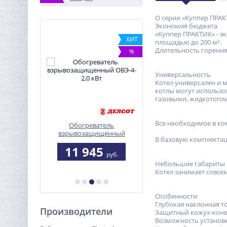
О серии «Куппер ПРА
Экономия бюджета
«Куппер ПРАКТИК» - э
%
ХИТ
площадью до 200 м².
Длительность горения 
%
Универсальность
Котел универсален и м
котлы могут использо
газовыми, жидкотопл
Все необходимое в ко
steel
Обогреватель
Конвектор электричес
взрывозащищенный
ЭВУС-1,5
В базовую комплектац
ОВЭ-4-2,0 кВт
0
11 945
5 180
руб.
руб.
руб.
Небольшие габариты
Котел занимает совсе
Особенности
Глубокая наклонная т
Производители
Защитный кожух-конве
Возможность установк