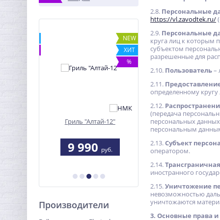
2.8.
Персональные д
https://vl.zavodtek.ru/
(
2.9.
Персональные д
ХИТ
NEW
круга лиц к которым 
субъектом персональн
%
ХИТ
разрешенные для расп
%
2.10.
Пользователь
– 
2.11.
Предоставлени
определенному кругу 
2.12.
Распространени
(передача персональн
 сжигания
Гриль "Алтай-12"
персональных данных
Обогреватель
а
персональным данным
взрывозащищенный
ОВЭ-4-2,0 кВт
2.13.
Субъект персон
0
9 990
11 945
руб.
руб.
руб.
оператором.
2.14.
Трансграничная
иностранного государ
2.15.
Уничтожение п
невозможностью даль
уничтожаются матери
Производители
3. Основные права и