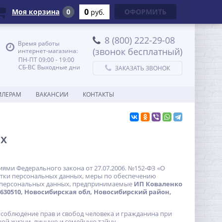
0
Моя корзина
0
ОФОРМИТЬ
руб.
8 (800) 222-29-08
Время работы
(звонок бесплатный)
интернет-магазина:
ПН-ПТ 09:00 - 19:00
СБ-ВС Выходные дни
ЗАКАЗАТЬ ЗВОНОК
ИЛЕРАМ
ВАКАНСИИ
КОНТАКТЫ
х
ями Федерального закона от 27.07.2006. №152-ФЗ «О
ботки персональных данных, меры по обеспечению
те персональных данных, предпринимаемые
ИП Коваленко
630510, Новосибирская обл, Новосибирский район,
 соблюдение прав и свобод человека и гражданина при
ной жизни, личную и семейную тайну.