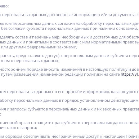
раво:
кта персональных данных достоверные информацию и/или документы, 
бъектом персональных данных согласия на обработку персональных д
без согласия субъекта персональных данных при наличии оснований, 
еделять состав и перечень мер, необходимых и достаточных для обе
ых данных и принятыми в соответствии с ним нормативными правовы
 или другими федеральными законами;
транять, предоставлять доступ) к персональным данным субъекта перс
оном о персональных данных;
одностороннем порядке вносить изменения в настоящую политику и до
 путем размещения измененной редакции политики на сайте
https://vl
екту персональных данных по его просьбе информацию, касающуюся 
аботку персональных данных в порядке, установленном действующим
ния и запросы субъектов персональных данных и их законных представ
;
оченный орган по защите прав субъектов персональных данных по з
ния такого запроса;
ым образом обеспечивать неограниченный доступ к настоящей Полит