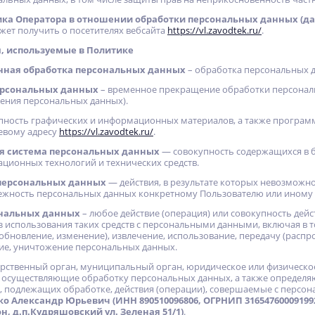
ка Оператора в отношении обработки персональных данных (да
ет получить о посетителях вебсайта
https://vl.zavodtek.ru/
.
я, используемые в Политике
нная обработка персональных данных
– обработка персональных 
ерсональных данных
– временное прекращение обработки персональ
ения персональных данных).
пность графических и информационных материалов, а также программ
тевому адресу
https://vl.zavodtek.ru/
.
 система персональных данных
— совокупность содержащихся в 
ционных технологий и технических средств.
персональных данных
— действия, в результате которых невозможн
жность персональных данных конкретному Пользователю или иному 
ональных данных
– любое действие (операция) или совокупность дей
з использования таких средств с персональными данными, включая в то
обновление, изменение), извлечение, использование, передачу (распро
ие, уничтожение персональных данных.
арственный орган, муниципальный орган, юридическое или физическое
 осуществляющие обработку персональных данных, а также определя
 подлежащих обработке, действия (операции), совершаемые с персо
о Александр Юрьевич (ИНН 890510096806, ОГРНИП 316547600091992
, д.п.Кудряшовский ул. Зеленая 51/1)
.