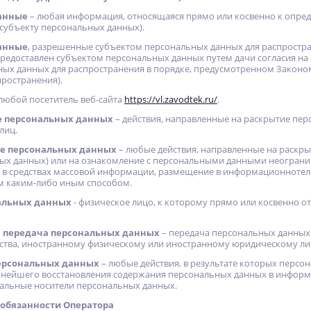
анные
– любая информация, относящаяся прямо или косвенно к опре
субъекту персональных данных).
анные
, разрешенные субъектом персональных данных для распростра
ХИТ
ХИТ
ХИТ
предоставлен субъектом персональных данных путем дачи согласия н
ых данных для распространения в порядке, предусмотренном Законом
%
%
%
ространения).
любой посетитель веб-сайта
https://vl.zavodtek.ru/
.
е персональных данных
– действия, направленные на раскрытие пе
лиц.
е персональных данных
– любые действия, направленные на раскр
ых данных) или на ознакомление с персональными данными неогранич
 в средствах массовой информации, размещение в информационнотел
Гриль-Мангал ROLAND Jr.
Конвектор электрический
 каким-либо иным способом.
ЭВУС-2,0
альных данных
- физическое лицо, к которому прямо или косвенно 
24 902
5 380
руб.
руб.
 передача персональных данных
– передача персональных данных 
ства, иностранному физическому или иностранному юридическому ли
ерсональных данных
– любые действия, в результате которых персо
нейшего восстановления содержания персональных данных в информа
альные носители персональных данных.
 обязанности Оператора