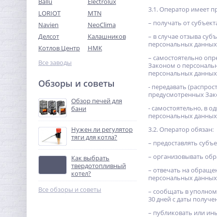
Ballu
Electrolux
3.1. Оператор имеет п
LORIOT
MTN
– получать от субъе
Navien
NeoClima
Делсот
Калашников
– в случае отзыва су
персональных данных 
Котлов Центр
НМК
– самостоятельно опр
Все заводы
Законом о персональн
персональных данных
Обзоры и советы
- передавать (распрос
предусмотренных Зак
Обзор печей для
- самостоятельно, в 
бани
персональных данных
Нужен ли регулятор
3.2. Оператор обязан:
тяги для котла?
– предоставлять субъ
– организовывать обр
Как выбрать
твердотопливный
– отвечать на обраще
котел?
персональных данных
Все обзоры и советы
– сообщать в уполном
30 дней с даты получе
– публиковать или ин