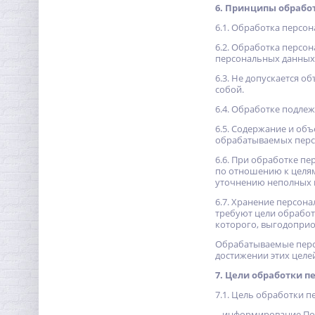
6. Принципы обрабо
6.1. Обработка персо
6.2. Обработка персо
персональных данных,
6.3. Не допускается 
собой.
6.4. Обработке подле
6.5. Содержание и об
обрабатываемых перс
6.6. При обработке п
по отношению к целя
уточнению неполных 
6.7. Хранение персон
требуют цели обработ
которого, выгодоприо
Обрабатываемые персо
достижении этих целе
7. Цели обработки 
7.1. Цель обработки 
– информирование Пол