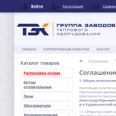
Войти
Регистрация
Сравне
ГЛАВНАЯ
КОРПОРАТИВНЫМ КЛИЕНТАМ
КАТАЛОГ
О Компании
Каталог товаров
Соглашение
Распродажа склада
1. Общие положения
Котлы
отопительные
Настоящая политика о
персональных данных»
Печи
безопасности персона
Александр Юрьевич (
д.п.Кудряшовский ул.
Обогреватели
1.1. Оператор ставит
Тепловентиляция
обработке его персон