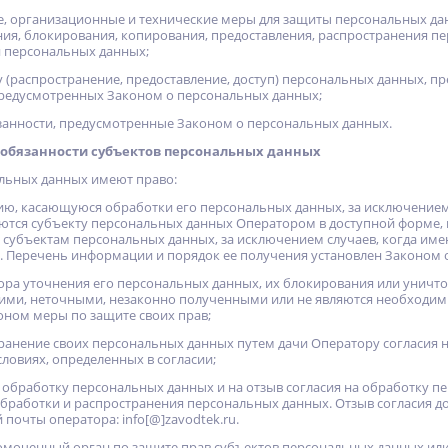
, организационные и технические меры для защиты персональных дан
ия, блокирования, копирования, предоставления, распространения п
 персональных данных;
у (распространение, предоставление, доступ) персональных данных, 
 предусмотренных Законом о персональных данных;
занности, предусмотренные Законом о персональных данных.
и обязанности субъектов персональных данных
альных данных имеют право:
ию, касающуюся обработки его персональных данных, за исключение
ются субъекту персональных данных Оператором в доступной форме, 
 субъектам персональных данных, за исключением случаев, когда име
 Перечень информации и порядок ее получения установлен Законом 
тора уточнения его персональных данных, их блокирования или уничто
ми, неточными, незаконно полученными или не являются необходимы
ном меры по защите своих прав;
ранение своих персональных данных путем дачи Оператору согласия 
ловиях, определенных в согласии;
на обработку персональных данных и на отзыв согласия на обработку 
бработки и распространения персональных данных. Отзыв согласия д
 почты оператора: info[@]zavodtek.ru.
омоченный орган по защите прав субъектов персональных данных или