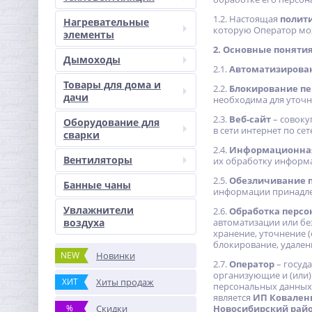
1.2. Настоящая
полити
Нагревательные
которую Оператор мож
элементы
2. Основные поняти
Дымоходы
2.1.
Автоматизирова
Товары для дома и
2.2.
Блокирование п
дачи
необходима для уточн
2.3.
Веб-сайт
– совоку
Оборудование для
в сети интернет по се
сварки
2.4.
Информационная
Вентиляторы
их обработку информа
2.5.
Обезличивание 
Банные чаны
информации принадле
Увлажнители
2.6.
Обработка перс
воздуха
автоматизации или бе
хранение, уточнение (
блокирование, удален
NEW
Новинки
2.7.
Оператор
– госуд
организующие и (или)
ХИТ
Хиты продаж
персональных данных,
является
ИП Коваленк
%
Скидки
Новосибирский район