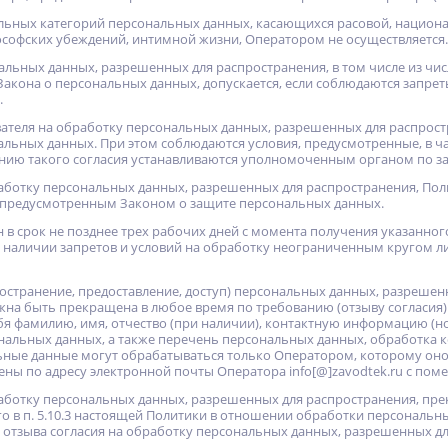
альных категорий персональных данных, касающихся расовой, национа
софских убеждений, интимной жизни, Оператором не осуществляется.
нальных данных, разрешенных для распространения, в том числе из ч
10 Закона о персональных данных, допускается, если соблюдаются запрет
.
ователя на обработку персональных данных, разрешенных для распрост
льных данных. При этом соблюдаются условия, предусмотренные, в час
нию такого согласия устанавливаются уполномоченным органом по з
бработку персональных данных, разрешенных для распространения, Пол
 предусмотренным Законом о защите персональных данных.
ан в срок не позднее трех рабочих дней с момента получения указанн
о наличии запретов и условий на обработку неограниченным кругом 
пространение, предоставление, доступ) персональных данных, разреш
жна быть прекращена в любое время по требованию (отзыву согласия
бя фамилию, имя, отчество (при наличии), контактную информацию (н
ональных данных, а также перечень персональных данных, обработка
ные данные могут обрабатываться только Оператором, которому оно 
ны по адресу электронной почты Оператора info[@]zavodtek.ru с поме
бработку персональных данных, разрешенных для распространения, пр
го в п. 5.10.3 настоящей Политики в отношении обработки персональн
отзыва согласия на обработку персональных данных, разрешенных дл