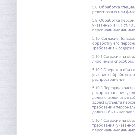
5.8. Обработка специ
религиозных или фило
5.9. Обработка персо
указанных в ч. 1 ст. 
персональных данных
5.10. Согласие Польз
обработку его персона
Требования к содержа
5.10.1 Согласие на о
либо иным способом,
5.10.2 Оператор обяз
условиях обработки, 
распространения.
5.10.3 Передача (рас
распространения, дол
должно включать в се
адрес) субъекта перс
требовании персональ
должны быть направле
5.10.4 Согласие на о
требования, указанно
персональных данных 