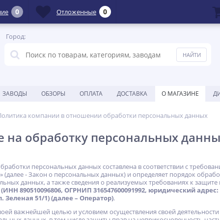
0
0
ние
Отложенные
Город:
ЗАВОДЫ
ОБЗОРЫ
ОПЛАТА
ДОСТАВКА
О МАГАЗИНЕ
Д
Политика компании в отношении обработки персональных данных
 на обработку персональных данны
бработки персональных данных составлена в соответствии с требовани
 (далее - Закон о персональных данных) и определяет порядок обра
льных данных, а также сведения о реализуемых требованиях к защи
ИНН 890510096806, ОГРНИП 316547600091992, юридический адрес: 
 Зеленая 51/1) (далее – Оператор)
.
 своей важнейшей целью и условием осуществления своей деятельности
альных данных, в том числе защиты прав на неприкосновенность част