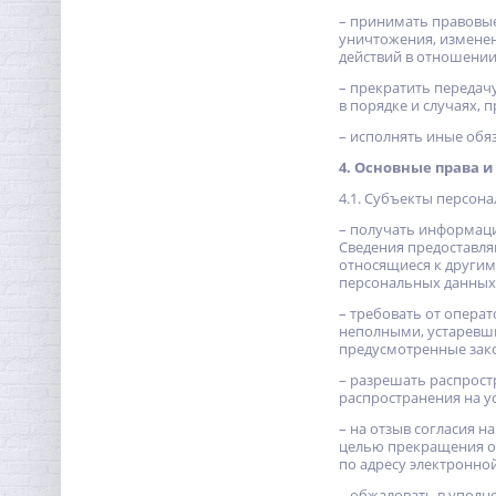
– принимать правовые
уничтожения, изменен
действий в отношении
– прекратить передач
в порядке и случаях,
– исполнять иные обя
4. Основные права 
4.1. Субъекты персон
– получать информац
Сведения предоставля
относящиеся к другим
персональных данных.
– требовать от опера
неполными, устаревши
предусмотренные зако
– разрешать распрост
распространения на ус
– на отзыв согласия 
целью прекращения о
по адресу электронной
– обжаловать в уполн