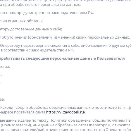
а при обработке его персональных данных;
ных прав, предусмотренных законодательством РФ.
альных данных обязаны:
атору достоверные данные о себе;
 об уточнении (обновлении, изменении) своих персональных данных.
 Оператору недостоверные сведения о себе, либо сведения о другом с
 в соответствии с законодательством РФ.
обрабатывать следующие персональные данные Пользователя
ество.
с.
.
за.
роисходит сбор и обработка обезличенных данных о посетителях (в т.ч.
p-адресе посетителя сайта
https://vl.zavodtek.ru/
.
ые данные далее по тексту Политики объединены общим понятием Пе
(Пользователей), чьи данные обрабатываются Оператором, относятся
ора, представители/работники клиентов и контрагентов Оператора (юр