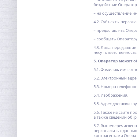
бездействие Оператор
– на осуществление и
4.2. Субъекты персон
– предоставлять Опер
– сообщать Оператору
4.3. Лица, передавшие
несут ответственность
5. Оператор может 
5.1. Фамилия, имя, отч
5.2. Электронный адре
5.3. Номера телефонов
5.4. Изображения.
5.5. Адрес доставки гру
5.6. Также на сайте п
а также сведений об i
5.7. Вышеперечисленн
персональных данных 
контрагентами Операт