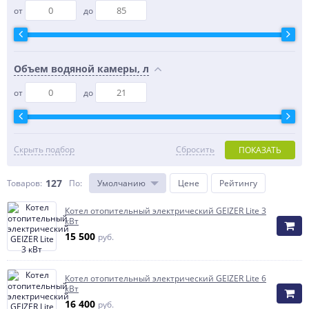
от
до
Объем водяной камеры, л
от
до
Скрыть подбор
Сбросить
ПОКАЗАТЬ
127
Товаров:
По
:
Умолчанию
Цене
Рейтингу
Котел отопительный электрический GEIZER Lite 3
кВт
15 500
руб.
Котел отопительный электрический GEIZER Lite 6
кВт
16 400
руб.