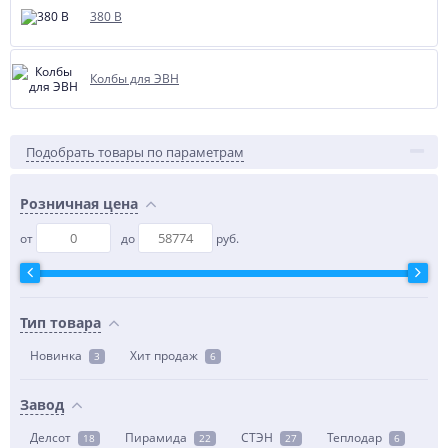
380 В
Колбы для ЭВН
Подобрать товары по параметрам
Розничная цена
от
до
руб.
Тип товара
Новинка
Хит продаж
3
6
Завод
Делсот
Пирамида
СТЭН
Теплодар
18
22
27
6