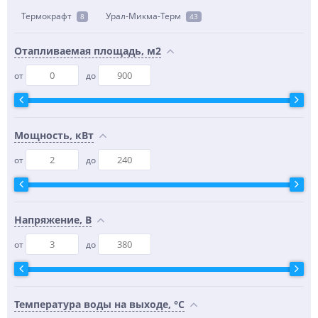
Термокрафт
Урал-Микма-Терм
8
43
Отапливаемая площадь, м2
от
до
Мощность, кВт
от
до
Напряжение, В
от
до
Температура воды на выходе, °С