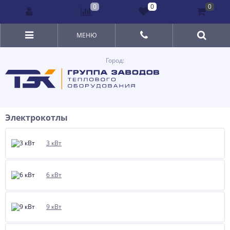
0
0
0
МЕНЮ
Город:
Электрокотлы
3 кВт
6 кВт
9 кВт