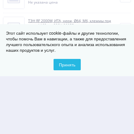
Не указана цена
ТЭН RF 2000W, ИТА, нерж, Ø64, М6, клеммы под
винт, L160мм, 220V, 20055
Не указана цена
Этот сайт использует cookie-файлы и другие технологии,
чтобы помочь Вам в навигации, а также для предоставления
лучшего пользовательского опыта и анализа использования
наших продуктов и услуг.
ТЭН 900W, черн, L400мм, сухой, 220V, 3401306
Не указана цена
Принять
ТЭН RDT 3000W, медь, Ø42мм, М6, клеммы под
стержневой термостат, вертикальный, 220V
(WTH044UN), 182246
Не указана цена
ТЭН RCF 1500W, TW, Ø48, М5, 220V, 3401164
Не указана цена