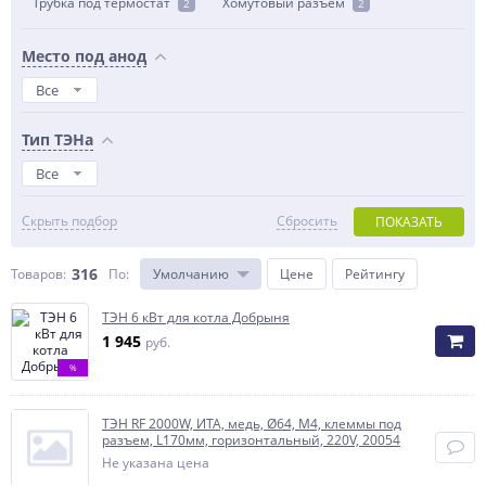
Трубка под термостат
Хомутовый разъем
2
2
Место под анод
Все
Тип ТЭНа
Все
Скрыть подбор
Сбросить
ПОКАЗАТЬ
316
Товаров:
По
:
Умолчанию
Цене
Рейтингу
ТЭН 6 кВт для котла Добрыня
1 945
руб.
%
ТЭН RF 2000W, ИТА, медь, Ø64, M4, клеммы под
разъем, L170мм, горизонтальный, 220V, 20054
Не указана цена