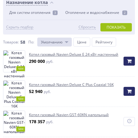
Назначение котла
Для систем отопления
Отопление и водоснабжение
3
2
Скрыть подбор
Сбросить
ПОКАЗАТЬ
58
Товаров:
По
:
Умолчанию
Цене
Рейтингу
Котел газовый Navien Deluxe E 24 кВт настенный
290 000
руб.
NEW
Котел газовый Navien Deluxe C Plus Coaxial 16K
52 940
руб.
NEW
Котел газовый Navien GST-60KN напольный
178 357
руб.
NEW