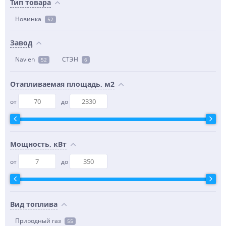
Тип товара
Новинка
52
Завод
Navien
СТЭН
52
6
Отапливаемая площадь, м2
от
до
Мощность, кВт
от
до
Вид топлива
Природный газ
55