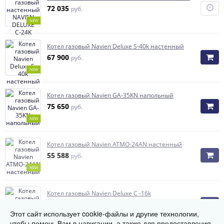
72 035
руб.
NEW
Котел газовый Navien Deluxe S-40k настенный
67 900
руб.
NEW
Котел газовый Navien GA-35KN напольный
75 650
руб.
NEW
Котел газовый Navien ATMO-24AN настенный
55 588
руб.
NEW
Котел газовый Navien Deluxe C -16k
51 894
руб.
Этот сайт использует cookie-файлы и другие технологии,
NEW
чтобы помочь Вам в навигации, а также для предоставления