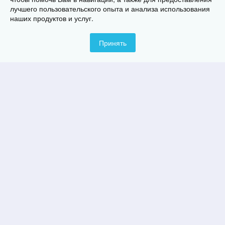
лучшего пользовательского опыта и анализа использования
наших продуктов и услуг.
Котел газовый Navien Deluxe C -35k
64 868
руб.
Принять
NEW
Котел газовый Navien NCB700-35K конденс.
99 159
руб.
NEW
Котел газовый Navien Deluxe C Plus Coaxial 13K
52 626
руб.
NEW
Котел газовый Navien Heatluxe NGB210 - 16K
настенный
42 059
руб.
NEW
Котел газовый Navien Deluxe S-24k настенный