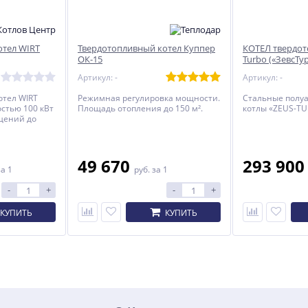
отел WIRT
Твердотопливный котел Куппер
КОТЕЛ твердот
ОК-15
Turbo («ЗевсТур
Артикул: -
Артикул: -
тел WIRT
Режимная регулировка мощности.
Стальные полу
стью 100 кВт
Площадь отопления до 150 м².
котлы «ZEUS-TU
щений до
49 670
293 90
за 1
руб.
за 1
-
+
-
+
КУПИТЬ
КУПИТЬ