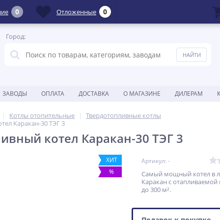
0
0
ние
Отложенные
Город:
ЗАВОДЫ
ОПЛАТА
ДОСТАВКА
О МАГАЗИНЕ
ДИЛЕРАМ
Котлы отопительные
Твердотопливные котлы
тел Каракан-30 ТЭГ 3
ивный котел Каракан-30 ТЭГ 3
ХИТ
Артикул: -
%
Самый мощный котел в 
Каракан с отапливаемо
до 300 м².
Подарок к покупке