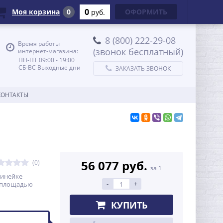
0
Моя корзина
0
ОФОРМИТЬ
руб.
8 (800) 222-29-08
Время работы
(звонок бесплатный)
интернет-магазина:
ПН-ПТ 09:00 - 19:00
СБ-ВС Выходные дни
ЗАКАЗАТЬ ЗВОНОК
КОНТАКТЫ
56 077 руб.
(0)
за 1
линейке
-
+
й площадью
КУПИТЬ