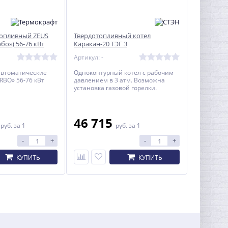
опливный ZEUS
Твердотопливный котел
бо») 56-76 кВт
Каракан-20 ТЭГ 3
Артикул: -
автоматические
Одноконтурный котел с рабочим
RBO» 56-76 кВт
давлением в 3 атм. Возможна
установка газовой горелки.
0
46 715
руб.
за 1
руб.
за 1
-
+
-
+
КУПИТЬ
КУПИТЬ