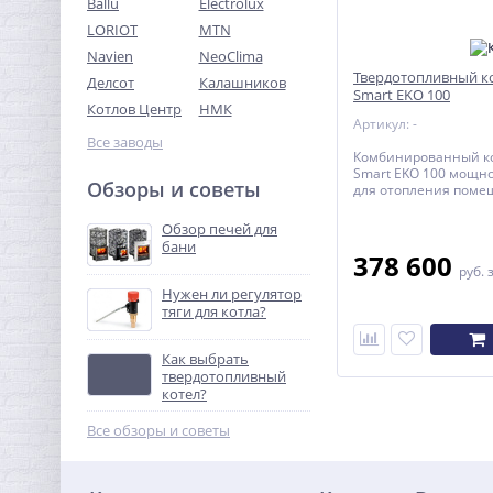
Ballu
Electrolux
LORIOT
MTN
Navien
NeoClima
Твердотопливный к
Делсот
Калашников
Smart EKO 100
Котлов Центр
НМК
Артикул: -
Все заводы
Комбинированный ко
Smart EKO 100 мощно
Обзоры и советы
для отопления поме
1000 кв.м.
Обзор печей для
бани
378 600
руб.
Нужен ли регулятор
тяги для котла?
Как выбрать
твердотопливный
котел?
Все обзоры и советы