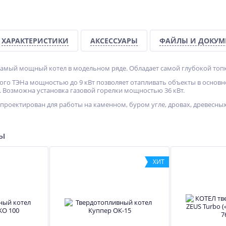
ХИТ
ХАРАКТЕРИСТИКИ
АКСЕССУАРЫ
ФАЙЛЫ И ДОКУМ
%
 самый мощный котел в модельном ряде. Обладает самой глубокой топк
го ТЭНа мощностью до 9 кВт позволяет отапливать объекты в основно
. Возможна установка газовой горелки мощностью 36 кВт.
спроектирован для работы на каменном, буром угле, дровах, древесных
кий
ры
ХИТ