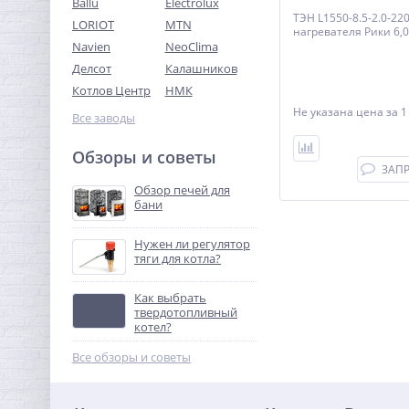
Ballu
Electrolux
ТЭН L1550-8.5-2.0-22
LORIOT
MTN
нагревателя Рики 6,0
Navien
NeoClima
Делсот
Калашников
Котлов Центр
НМК
Не указана цена
за 1
Все заводы
Обзоры и советы
ЗАП
Обзор печей для
бани
Нужен ли регулятор
тяги для котла?
Как выбрать
твердотопливный
котел?
Все обзоры и советы