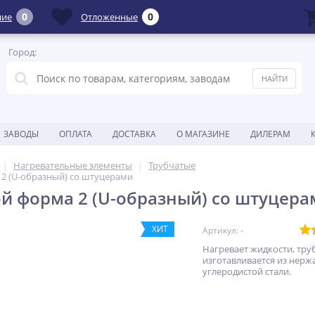
0
0
ние
Отложенные
Город:
ЗАВОДЫ
ОПЛАТА
ДОСТАВКА
О МАГАЗИНЕ
ДИЛЕРАМ
Нагревательные элементы
Трубчатые
2 (U-образный) со штуцерами
й форма 2 (U-образный) со штуцера
ХИТ
Артикул: -
Нагревает жидкости, тру
изготавливается из нер
углеродистой стали.