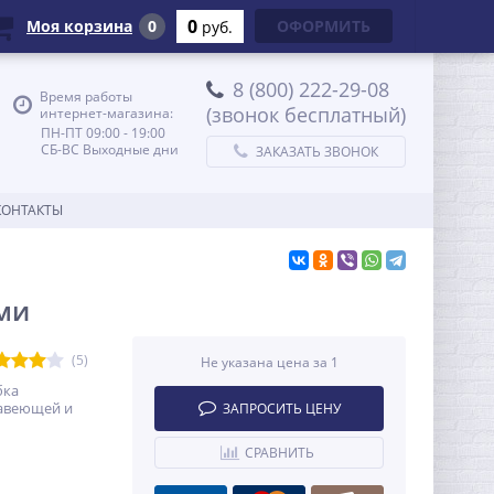
0
Моя корзина
0
ОФОРМИТЬ
руб.
8 (800) 222-29-08
Время работы
(звонок бесплатный)
интернет-магазина:
ПН-ПТ 09:00 - 19:00
СБ-ВС Выходные дни
ЗАКАЗАТЬ ЗВОНОК
КОНТАКТЫ
ми
(5)
Не указана цена за 1
бка
жавеющей и
ЗАПРОСИТЬ ЦЕНУ
СРАВНИТЬ