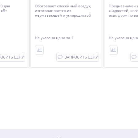
0В для
Обогревает спокойный воздух,
Предназначен 
 кВт
изготавливается из
жидкостей, из
нержавеющей и углеродистой
всех форм по 
стали.
требованиям.
Не указана цена
за 1
Не указана це
РОСИТЬ ЦЕНУ
ЗАПРОСИТЬ ЦЕНУ