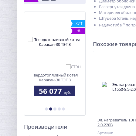
Диаметр оболочки: 8
Развернутая длина
Материалл оболочк
Штуцера (сталь, нер
%
ХИТ
®
Радиус гиба
по тр
%
Похожие това
а ЭКМ-24
Твердотопливный котел
ТЭН ИЮТЕ 681817.105 (1
Каракан-30 ТЭГ 3
кВт, 220 В, н/сталь)
Не указана цена
7
56 077
руб.
руб.
Эл. нагреватель ТЭН 
2.0-220В
Производители
Артикул: -