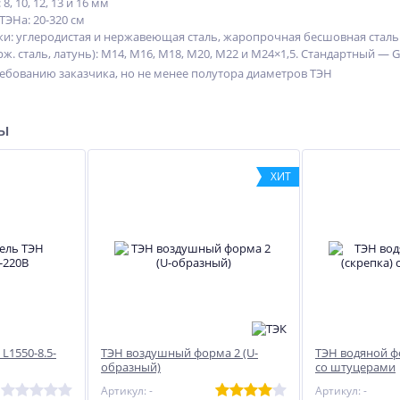
, 10, 12, 13 и 16 мм
 ТЭНа:
20-320
см
и: углеродистая и нержавеющая сталь, жаропрочная бесшовная сталь
ж. сталь, латунь): М14, М16, М18, М20, М22 и М24×1,5. Стандартный ― G1
%
ХИТ
ХИТ
ебованию заказчика, но не менее полутора диаметров ТЭН
%
%
ры
ХИТ
,5
Печь ZOLKA для сжигания
Газовый комплект Кобальт
мусора
25
20 970
41 847
руб.
руб.
L1550-8.5-
ТЭН воздушный форма 2 (U-
ТЭН водяной ф
образный)
со штуцерами
Артикул: -
Артикул: -