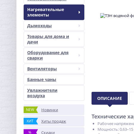
Нагревательные
элементы
Дымоходы
Товары для дома и
дачи
Оборудование для
сварки
Вентиляторы
Банные чаны
Увлажнители
воздуха
ОПИСАНИЕ
NEW
Новинки
Технические х
ХИТ
Хиты продаж
Рабочее напряжен
Мощность: 0,63–15
%
Скидки