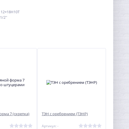
 12×18Н10Т
/2''
%
Электрокаменка ЭКМ-24
31 047
руб.
орма 7 (скрепка)
ТЭН с оребрением (ТЭНР)
Артикул: -