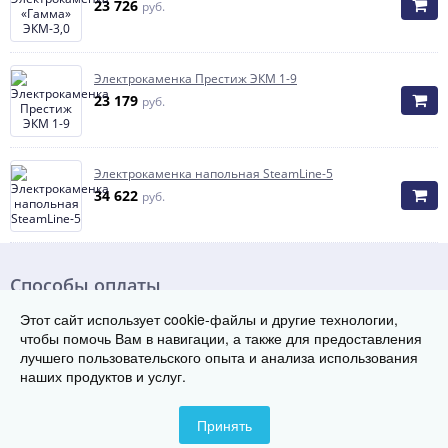
23 726
руб.
Электрокаменка Престиж ЭКМ 1-9
23 179
руб.
Электрокаменка напольная SteamLine-5
34 622
руб.
Способы оплаты
Этот сайт использует cookie-файлы и другие технологии,
чтобы помочь Вам в навигации, а также для предоставления
лучшего пользовательского опыта и анализа использования
наших продуктов и услуг.
© Группа заводов теплового оборудования «ТЭК», 2017-2026
690000 , г. Владивосток
Телефон: 8 800 222-29-08
Принять
Контакты
Карта сайта